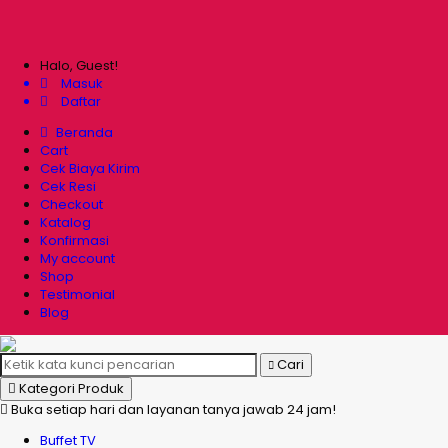
Halo, Guest!
Masuk
Daftar
Beranda
Cart
Cek Biaya Kirim
Cek Resi
Checkout
Katalog
Konfirmasi
My account
Shop
Testimonial
Blog
Cari
Kategori Produk
Buka setiap hari dan layanan tanya jawab 24 jam!
Buffet TV