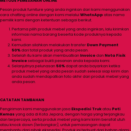
METODE PEMESANAN ONLINE
Pesan produk furniture yang anda inginkan dari kami menggunakan
cara chatting online dengan kami melalui
WhatsApp
atas nama
pemilik kami dengan ketentuan sebagai berikut.
Pertama pilih produk mebel yang anda inginkan, lalu kirimkan
informasi nama barang beserta kode produknya kepada
kami.
Kemudian silahkan melakukan transfer
Down Payment
50%
dari total produk yang anda pesan.
Setelah itu kami akan membuatkan
Invoice
dan
Nota Fisik
Invoice
sebagai bukti pesanan anda kepada kami.
Selanjutnya pelunasan
50%
dapat anda bayarkan ketika
produk mebel yang anda pesan sudah selesai siap kirim dan
anda sudah mendapatkan foto akhir dari produk mebel yang
anda pesan.
CATATAN TAMBAHAN
Pengiriman kami menggunakan jasa
Ekspedisi Truk
atau
Peti
Kemas
yang ada di Kota Jepara, dengan harga yang terjangkau
dan terpercaya, serta produk mebel yang kami kirim bersifat utuh
atau knock down
(terbongkar),
untuk pemasangan dapat
membantu dari pihak ekspedisi. Produk ini terbuat dari bahan alami,