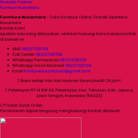
Website Partner
Furniture Nusantara
Furniture Nusantara
- Toko Furniture Online Terbaik Seantero
Nusantara
Kontak Kami
Apabila ada yang ditanyakan, silahkan hubungi kami melalui kontak
di bawah ini.
SMS
082137129729
Call Center
082137129729
Whatsapp
Pemesanan
082137129729
Whatsapp
Imron Mashadi
082137129729
Email
furniturenusantara01@gmail.com
Buka setiap hari dan layanan tanya jawab 24 jam!
Petekeyan RT.14 RW.03, Petekeyan, Kec. Tahunan, Kab. Jepara,
Jawa Tengah, Indonesia (59423)
Produk Quick Order
Pemesanan dapat langsung menghubungi kontak dibawah: