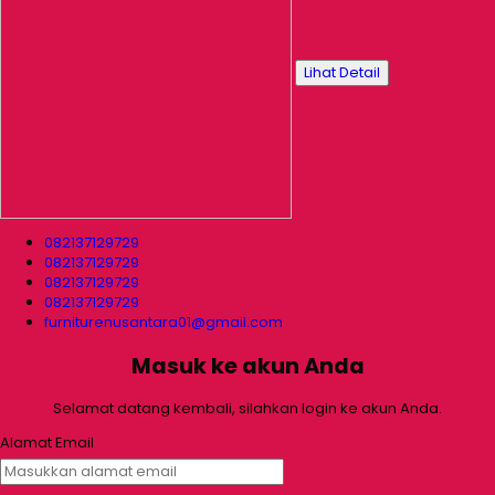
Lihat Detail
082137129729
082137129729
082137129729
082137129729
furniturenusantara01@gmail.com
Masuk ke akun Anda
Selamat datang kembali, silahkan login ke akun Anda.
Alamat Email