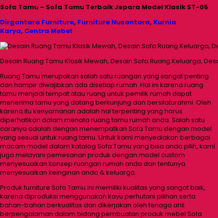
Sofa Tamu – Sofa Tamu Terbaik Jepara Model Klasik ST-05
Dirgantara Furniture
,
Furniture Nusantara
,
Kurnia
Karya
,
Centra Mebel
Desain Ruang Tamu Klasik Mewah, Desain Sofa Ruang Keluarga, Desain T
Ruang Tamu merupakan salah satu ruangan yang sangat penting
dan hampir diwajibkan ada disetiap rumah. Hal ini karena ruang
tamu menjadi tempat atau ruang untuk pemilik rumah dapat
menerima tamu yang datang berkunjung dan bersilaturahmi. Oleh
karena itu kenyamanan adalah hal terpenting yang harus
diperhatikan dalam menata ruang tamu rumah anda. Salah satu
caranya adalah dengan menempatkan Sofa Tamu dengan model
yang sesuai untuk ruang tamu. Untuk kami menyediakan berbagai
macam model dalam katalog Sofa Tamu yang bisa anda pilih, kami
juga melayani pemesanan produk dengan model custom
menyesuaikan konsep ruangan rumah anda dan tentunya
menyesuaikan keinginan anda & keluarga.
Produk furniture Sofa Tamu ini memiliki kualitas yang sangat baik,
karena diproduksi menggunakan kayu perhutani pilihan serta
bahan-bahan berkualitas dan dikerjakan oleh tenaga ahli
berpengalaman dalam bidang pembuatan produk mebel Sofa