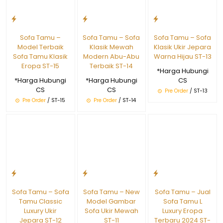
Sofa Tamu –
Sofa Tamu – Sofa
Sofa Tamu – Sofa
Model Terbaik
Klasik Mewah
Klasik Ukir Jepara
Sofa Tamu Klasik
Modern Abu-Abu
Warna Hijau ST-13
Eropa ST-15
Terbaik ST-14
*Harga Hubungi
*Harga Hubungi
*Harga Hubungi
CS
CS
CS
Pre Order
/ ST-13
Pre Order
/ ST-15
Pre Order
/ ST-14
Sofa Tamu – Sofa
Sofa Tamu – New
Sofa Tamu – Jual
Tamu Classic
Model Gambar
Sofa Tamu L
Luxury Ukir
Sofa Ukir Mewah
Luxury Eropa
Jepara ST-12
ST-11
Terbaru 2024 ST-