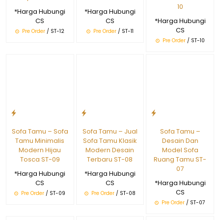
10
*Harga Hubungi
*Harga Hubungi
CS
CS
*Harga Hubungi
CS
Pre Order
/ ST-12
Pre Order
/ ST-11
Pre Order
/ ST-10
Sofa Tamu – Sofa
Sofa Tamu – Jual
Sofa Tamu –
Tamu Minimalis
Sofa Tamu Klasik
Desain Dan
Modern Hijau
Modern Desain
Model Sofa
Tosca ST-09
Terbaru ST-08
Ruang Tamu ST-
07
*Harga Hubungi
*Harga Hubungi
CS
CS
*Harga Hubungi
CS
Pre Order
/ ST-09
Pre Order
/ ST-08
Pre Order
/ ST-07