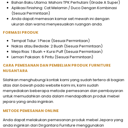
Bahan Baku Utama: Mahoni TPK Perhutani (Grade A Super)
Aplikasi Finishing: Cat Melamin / Duco Dengan Kombinasi
(Sesuai Permintaan)
Anda dapat memesan kamar set mewah ini dengan
ukuran dan warna menyesuaikan ruangan anda.
FORMASI PRODUK
Tempat Tidur: 1 Piece (Sesuai Permintaan)
Nakas atau Bedside: 2 Buah (Sesuai Permintaan)
Meja Rias: 1 Buah + Kursi Puff (Sesuai Permintaan)
Lemari Pakaian: 6 Pintu (Sesuai Permintaan)
CARA PEMESANAN DAN PEMBELIAN PRODUK FURNITURE
NUSANTARA
Silahkan menghubungi kontak kami yang sudah tertera di bagian
atas dan bawah pada website kami ini, kami sudah
menyediakan beberapa metode pemesanan dan pembayaran
untuk memudahkan anda dalam mendapatkan produk mebel
jepara yang anda inginkan.
METODE PEMESANAN ONLINE
Anda dapat melakukan pemesanan produk mebel Jepara yang
anda inginkan dari Dirgantara Furniture menggunakan