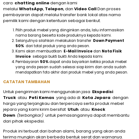
cara
chatting online
dengan kami
melalui
WhatsApp
,
Telepon
, dan
Video Call
Dan proses
pembayaran dapat melalui transfer bank lokal atas nama
pemilik kami dengan ketentuan sebagai berikut.
Pilih produk mebel yang diinginkan anda, lalu informasikan
nama barang beserta kode produknya kepada kami.
Selanjutnya silahkan melakukan transfer
Down Payment
50%
dari total produk yang anda pesan.
Kami akan membuatkan
E-Mail Invoice
dan
Nota Fisik
Invoice
sebagai bukti bukti Anda kepada kami.
Pembayaran
50%
dapat anda bayarkan ketika produk mebel
yang anda pesan sudah selesai siap kirim dan anda sudah
mendapatkan foto akhir dari produk mebel yang anda pesan.
CATATAN TAMBAHAN
Untuk pengiriman kami menggunakan jasa
Ekspedisi
Truck
atau
Peti Kemas
yang ada di
Kota Jepara
dengan
harga yang terjangkau dan terpercaya serta produk mebel
jepara yang kami kirim bersifat
Utuh
atau
Knock
Down
(terbongkar)
untuk pemasangannya dapat membantu
dari pihak ekspedisi.
Produk ini terbuat dari bahan alami, barang yang akan anda
terima mungkin akan berbeda bentuk serat dan warnanya.