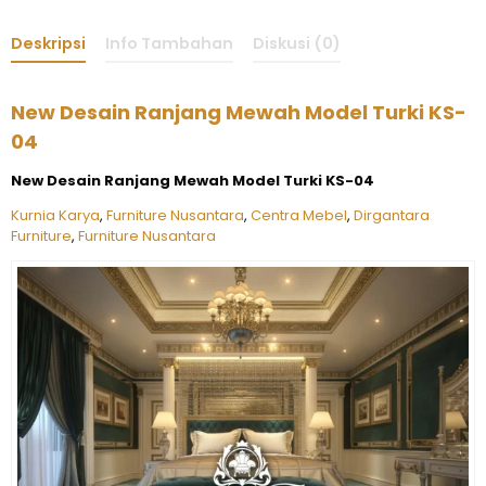
Deskripsi
Info Tambahan
Diskusi (0)
New Desain Ranjang Mewah Model Turki KS-
04
New Desain Ranjang Mewah Model Turki KS-04
Kurnia Karya
,
Furniture Nusantara
,
Centra Mebel
,
Dirgantara
Furniture
,
Furniture Nusantara