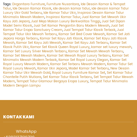
Tags:
Dirgantara Furniture
,
Furniture Nusantara
,
Ide Desain Kamar & Tempat
Tidur
,
Ide Desain Kamar Klasik
,
ide desain kamar tidur
,
ide desain kamar Tidur
Luxury Ukir Gold Terbaru
,
Ide Kamar Tidur Ukir
,
Inspirasi Desain Kamar Tidur
Minimalis Mewah Modern
,
Inspirasi Kamar Tidur
,
Jual Kamar Set Mewah Ukir
Kayu Jati Jepara
,
Jual Meja Makan Luxury Berkwalitas Tinggi
,
Jual Set Dipan
Model Semi Klasik
,
Jual Set Kamar Pengantin Baru Modern Mewah
,
Jual Set
Kamar Tidur Eropa Sanctuary Cream
,
Jual Tempat Tidur Klasik Terbaik
,
Jual
Tempat Tidur Ukir Mewah Terbaru
,
Kamar Set Bed Cover Mewah
,
Kamar Set Jati
Jepara Harga Terbaru
,
Kamar Set Kayu Jati Klasik
,
Kamar Set Kayu Jati Klasik
Mewah
,
Kamar Set Kayu Jati Mewah
,
Kamar Set Kayu Jati Terbaru
,
Kamar Set
Klasik Putih Ukir
,
Kamar Set Klasik Queen Royal Luxury
,
kamar set luxury mewah
,
Kamar Set Luxury Silver Mewah Terbaru
,
Kamar Set Mewah Mewah Terbaru
,
Kamar Set Mewah Modern
,
Kamar Set Mewah Royal Luxury Terbaru
,
Kamar Set
Minimalis Mewah Modern Terbaik
,
Kamar Set Royal Luxury Elegan
,
Kamar Set
Royal Luxury Mewah Modern
,
Kamar Set Terbaru Mewah Modern
,
Kamar Tidur Set
Royal Luxury Mewah
,
Kamar Ukir Jepara
,
Model Kamar Set Terbaru
,
New Desain
Kamar Tidur Ukir Mewah Gold
,
Royal Luxury Furniture Kamar Set
,
Set Kamar Tidur
Chantelle Putih Mutiara
,
Set Kamar Tidur Klasik Terbaru
,
Set Tempat Tidur Mewah
Modern
,
Tempat Tidur Glamour Bergaya Eropa Luxury
,
Tempat Tidur Minimalis
Modern Dengan Lampu
KONTAK KAMI
WhatsApp