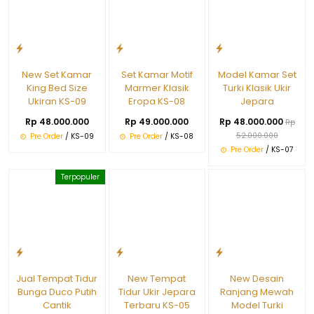
New Set Kamar
Set Kamar Motif
Model Kamar Set
King Bed Size
Marmer Klasik
Turki Klasik Ukir
Ukiran KS-09
Eropa KS-08
Jepara
Rp 48.000.000
Rp 49.000.000
Rp 48.000.000
Rp
52.000.000
Pre Order
/ KS-09
Pre Order
/ KS-08
Pre Order
/ KS-07
Terpopuler
Jual Tempat Tidur
New Tempat
New Desain
Bunga Duco Putih
Tidur Ukir Jepara
Ranjang Mewah
Cantik
Terbaru KS-05
Model Turki