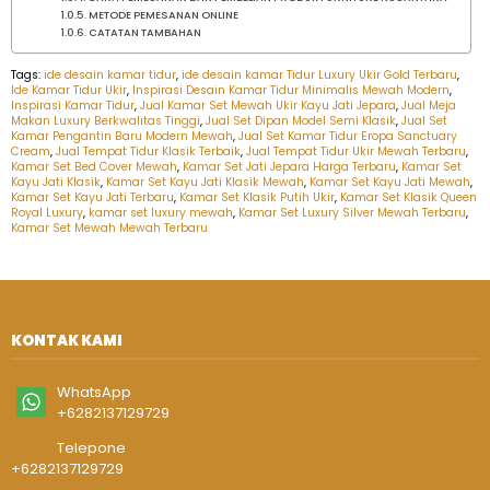
METODE PEMESANAN ONLINE
CATATAN TAMBAHAN
Tags:
ide desain kamar tidur
,
ide desain kamar Tidur Luxury Ukir Gold Terbaru
,
Ide Kamar Tidur Ukir
,
Inspirasi Desain Kamar Tidur Minimalis Mewah Modern
,
Inspirasi Kamar Tidur
,
Jual Kamar Set Mewah Ukir Kayu Jati Jepara
,
Jual Meja
Makan Luxury Berkwalitas Tinggi
,
Jual Set Dipan Model Semi Klasik
,
Jual Set
Kamar Pengantin Baru Modern Mewah
,
Jual Set Kamar Tidur Eropa Sanctuary
Cream
,
Jual Tempat Tidur Klasik Terbaik
,
Jual Tempat Tidur Ukir Mewah Terbaru
,
Kamar Set Bed Cover Mewah
,
Kamar Set Jati Jepara Harga Terbaru
,
Kamar Set
Kayu Jati Klasik
,
Kamar Set Kayu Jati Klasik Mewah
,
Kamar Set Kayu Jati Mewah
,
Kamar Set Kayu Jati Terbaru
,
Kamar Set Klasik Putih Ukir
,
Kamar Set Klasik Queen
Royal Luxury
,
kamar set luxury mewah
,
Kamar Set Luxury Silver Mewah Terbaru
,
Kamar Set Mewah Mewah Terbaru
KONTAK KAMI
WhatsApp
+6282137129729
Telepone
+6282137129729