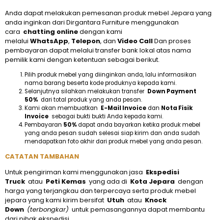
Anda dapat melakukan pemesanan produk mebel Jepara yang
anda inginkan dari Dirgantara Furniture menggunakan
cara
chatting online
dengan kami
melalui
WhatsApp
,
Telepon
, dan
Video Call
Dan proses
pembayaran dapat melalui transfer bank lokal atas nama
pemilik kami dengan ketentuan sebagai berikut.
Pilih produk mebel yang diinginkan anda, lalu informasikan
nama barang beserta kode produknya kepada kami.
Selanjutnya silahkan melakukan transfer
Down Payment
50%
dari total produk yang anda pesan.
Kami akan membuatkan
E-Mail Invoice
dan
Nota Fisik
Invoice
sebagai bukti bukti Anda kepada kami.
Pembayaran
50%
dapat anda bayarkan ketika produk mebel
yang anda pesan sudah selesai siap kirim dan anda sudah
mendapatkan foto akhir dari produk mebel yang anda pesan.
CATATAN TAMBAHAN
Untuk pengiriman kami menggunakan jasa
Ekspedisi
Truck
atau
Peti Kemas
yang ada di
Kota Jepara
dengan
harga yang terjangkau dan terpercaya serta produk mebel
jepara yang kami kirim bersifat
Utuh
atau
Knock
Down
(terbongkar)
untuk pemasangannya dapat membantu
dari pihak ekspedisi.