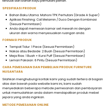
terbuat dari bahan kayu perhutani pilihan.
SPESIFIKASI PRODUK
Bahan Baku Utama: Mahoni TPK Perhutani (Grade A Super)
Aplikasi Finishing: Cat Melamin / Duco Dengan Kombinasi
(Sesuai Permintaan)
Anda dapat memesan kamar set mewah ini dengan
ukuran dan warna menyesuaikan ruangan anda.
FORMASI PRODUK
Tempat Tidur: 1 Piece (Sesuai Permintaan)
Nakas atau Bedside: 2 Buah (Sesuai Permintaan)
Meja Rias: 1 Buah + Kursi Puff (Sesuai Permintaan)
Lemari Pakaian: 6 Pintu (Sesuai Permintaan)
CARA PEMESANAN DAN PEMBELIAN PRODUK FURNITURE
NUSANTARA
Silahkan menghubungi kontak kami yang sudah tertera di bagian
atas dan bawah pada website kami ini, kami sudah
menyediakan beberapa metode pemesanan dan pembayaran
untuk memudahkan anda dalam mendapatkan produk mebel
jepara yang anda inginkan.
METODE PEMESANAN ONLINE