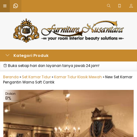
Kategori Produk
Buka setiap hari dan layanan tanya jawab 24 jam!
Beranda
»
Set Kamar Tidur
»
Kamar Tidur Klasik Mewah
»
New Set Kamar
Pengantin Warna Soft Cantik
Diskon
8%