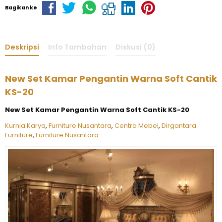
Bagikan ke
Deskripsi
Info Tambahan
Diskusi (0)
New Set Kamar Pengantin Warna Soft Cantik
KS-20
New Set Kamar Pengantin Warna Soft Cantik KS-20
Kurnia Karya
,
Furniture Nusantara
,
Centra Mebel
,
Dirgantara
Furniture
,
Furniture Nusantara