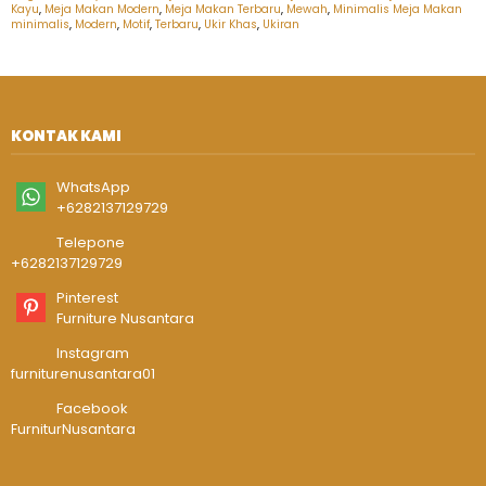
Kayu
,
Meja Makan Modern
,
Meja Makan Terbaru
,
Mewah
,
Minimalis Meja Makan
minimalis
,
Modern
,
Motif
,
Terbaru
,
Ukir Khas
,
Ukiran
KONTAK KAMI
WhatsApp
+6282137129729
Telepone
+6282137129729
Pinterest
Furniture Nusantara
Instagram
furniturenusantara01
Facebook
FurniturNusantara