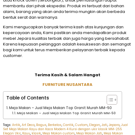
atau knock down
(terbongkar),
untuk pemasangan dapat
membantu dari pihak ekspedisi. Produk ini terbuat dari bahan
alami, barang yang akan anda terima mungkin akan berbeda
bentuk serat dan warnanya.
Kami mengucapkan banyak terima kasih atas kunjungan dan
kepercayaan anda, Kami pastikan anda mendapatkan produk
mebel Jepara kualitas terbaik dan juga harga yang bersahabat.
Karena kepuasan pelanggan adalah kesuksesan dan semangat
bagi kami untuk terus memberikan pelayanan terbaik kepada
customer.
Terima Kasih & Salam Hangat
FURNITURE NUSANTARA
Table of Contents
Meja Makan – Jual Meja Makan Top Granit Murah MM-50
Meja Makan – Jual Meja Makan Top Granit Murah MM-50
Tags:
Antik
,
Art Deco
,
Bagus
,
Berkelas
,
Cantik
,
Custom
,
Elegan
,
Jati
,
Jepara
,
Jual
Set Meja Makan Kayu dan Kaca Modern 4 Kursi dengan ukir klasik MM-255
Elegan Ukir
,
Kayu
,
klasik
,
Meja Makan custom
,
Meja Makan Jati
,
Meja Makan