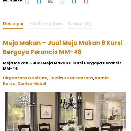
Bagikan ke
Deskripsi
Info Tambahan
Diskusi (0)
Meja Makan – Jual Meja Makan 6 Kursi
Bergaya Perancis MM-46
Meja Makan – Jual Meja Makan 6 Kursi Bergaya Perancis
MM-46
Dirgantara Furniture
,
Furniture Nusantara
,
Kurnia
Karya
,
Centra Mebel