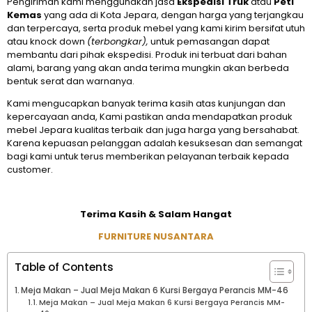
Pengiriman kami menggunakan jasa
Ekspedisi Truk
atau
Peti
Kemas
yang ada di Kota Jepara, dengan harga yang terjangkau
dan terpercaya, serta produk mebel yang kami kirim bersifat utuh
atau knock down
(terbongkar),
untuk pemasangan dapat
membantu dari pihak ekspedisi. Produk ini terbuat dari bahan
alami, barang yang akan anda terima mungkin akan berbeda
bentuk serat dan warnanya.
Kami mengucapkan banyak terima kasih atas kunjungan dan
kepercayaan anda, Kami pastikan anda mendapatkan produk
mebel Jepara kualitas terbaik dan juga harga yang bersahabat.
Karena kepuasan pelanggan adalah kesuksesan dan semangat
bagi kami untuk terus memberikan pelayanan terbaik kepada
customer.
Terima Kasih & Salam Hangat
FURNITURE NUSANTARA
Table of Contents
Meja Makan – Jual Meja Makan 6 Kursi Bergaya Perancis MM-46
Meja Makan – Jual Meja Makan 6 Kursi Bergaya Perancis MM-