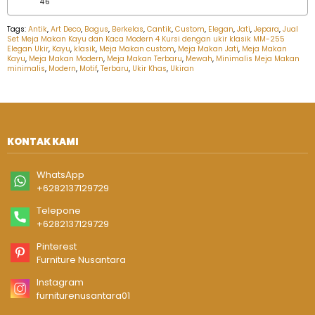
46
Tags:
Antik
,
Art Deco
,
Bagus
,
Berkelas
,
Cantik
,
Custom
,
Elegan
,
Jati
,
Jepara
,
Jual
Set Meja Makan Kayu dan Kaca Modern 4 Kursi dengan ukir klasik MM-255
Elegan Ukir
,
Kayu
,
klasik
,
Meja Makan custom
,
Meja Makan Jati
,
Meja Makan
Kayu
,
Meja Makan Modern
,
Meja Makan Terbaru
,
Mewah
,
Minimalis Meja Makan
minimalis
,
Modern
,
Motif
,
Terbaru
,
Ukir Khas
,
Ukiran
KONTAK KAMI
WhatsApp
+6282137129729
Telepone
+6282137129729
Pinterest
Furniture Nusantara
Instagram
furniturenusantara01