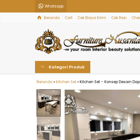
Whatsapp
Beranda
Cart
Cek Biaya Kirim
Cek Resi
Che
Kategori Produk
Beranda
»
Kitchen Set
»
Kitchen Set – Konsep Desain Da