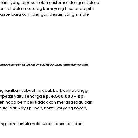
erlaris yang dipesan oleh customer dengan selera
set dalam katalog kami yang bisa anda pilih.
ksi terbaru kami dengan desain yang simple
LAKUKAN SURVEY KE LOKASI UNTUK MELAKUKAN PENGUKURAN DAN
nghasilkan sebuah produk berkwalitas tinggi
petitif yaitu seharga
Rp. 4.500.000 – Rp.
ehingga pembeli tidak akan merasa ragu dan
i dari kayu pilihan, kontruksi yang kokoh,
ungi kami untuk melakukan konsultasi dan