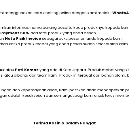
kami menggunakan cara chatting online dengan kami melalui
Whats
 kirimkan informasi nama barang beserta kode produknya kepada kam
 Payment 50%
dari total produk yang anda pesan.
an
Nota Fisik Invoice
sebagai bukti pesanan anda kepada kami.
kan ketika produk mebel yang anda pesan sudah selesai siap kirim
ruk
atau
Peti Kemas
yang ada di Kota Jepara. Produk mebel yang ka
atau dibantu dari team kami. Produk ini terbuat dari bahan alami
ungan dan kepercayaan anda, Kami pastikan anda mendapatkan pro
gan adalah kesuksesan dan semangat bagi kami untuk terus membe
Terima Kasih & Salam Hangat