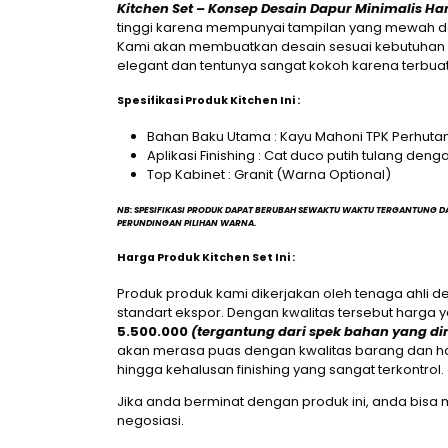
Kitchen Set – Konsep Desain Dapur Minimalis H
tinggi karena mempunyai tampilan yang mewah da
Kami akan membuatkan desain sesuai kebutuhan da
elegant dan tentunya sangat kokoh karena terbua
Spesifikasi
Produk Kitchen Ini :
Bahan Baku Utama : Kayu Mahoni TPK Perhutan
Aplikasi Finishing : Cat duco putih tulang den
Top Kabinet : Granit (Warna Optional)
NB: SPESIFIKASI PRODUK DAPAT BERUBAH SEWAKTU WAKTU TERGANTUNG D
PERUNDINGAN PILIHAN WARNA.
Harga
Produk Kitchen Set Ini :
Produk produk kami dikerjakan oleh tenaga ahli d
standart ekspor. Dengan kwalitas tersebut harga 
5.500.000
(tergantung dari spek bahan yang di
akan merasa puas dengan kwalitas barang dan harg
hingga kehalusan finishing yang sangat terkontrol.
Jika anda berminat dengan produk ini, anda bisa 
negosiasi.