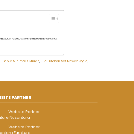
K MELAKUKAN PENGUKURAN DAN PERUNDINGAN PILIHAN WARNA.
al Dapur Minimalis Murah
,
Jual Kitchen Set Mewah Jogja
,
SITE PARTNER
Website Partner
iture Nusantara
Website Partner
antara Furniture