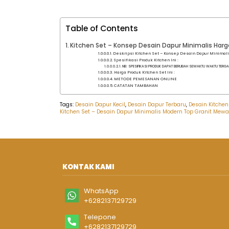
Table of Contents
Kitchen Set – Konsep Desain Dapur Minimalis Harg
Deskripsi Kitchen Set – Konsep Desain Dapur Minimal
Spesifikasi Produk Kitchen Ini :
NB: SPESIFIKASI PRODUK DAPAT BERUBAH SEWAKTU WAKTU TERGA
Harga Produk Kitchen Set Ini :
METODE PEMESANAN ONLINE
CATATAN TAMBAHAN
Tags:
Desain Dapur Kecil
,
Desain Dapur Terbaru
,
Desain Kitchen
Kitchen Set – Desain Dapur Minimalis Modern Top Granit Mew
KONTAK KAMI
WhatsApp
+6282137129729
Telepone
+6282137129729