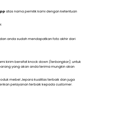
App
atas nama pemilik kami dengan ketentuan
i.
 dan anda sudah mendapatkan foto akhir dari
mi kirim bersifat knock down
(terbongkar),
untuk
, barang yang akan anda terima mungkin akan
duk mebel Jepara kualitas terbaik dan juga
rikan pelayanan terbaik kepada customer.