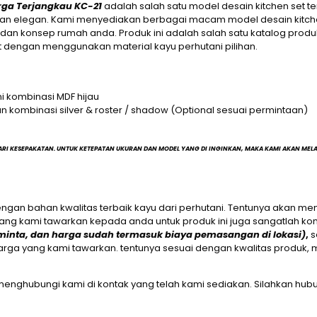
arga Terjangkau KC-21
adalah salah satu model desain kitchen set t
n elegan. Kami menyediakan berbagai macam model desain kitchen 
n konsep rumah anda. Produk ini adalah salah satu katalog produ
t dengan menggunakan material kayu perhutani pilihan.
i kombinasi MDF hijau
gan kombinasi silver & roster / shadow (Optional sesuai permintaan)
ARI KESEPAKATAN. UNTUK KETEPATAN UKURAN DAN MODEL YANG DI INGINKAN, MAKA KAMI AKAN ME
engan bahan kwalitas terbaik kayu dari perhutani. Tentunya akan me
yang kami tawarkan kepada anda untuk produk ini juga sangatlah kom
minta, dan harga sudah termasuk biaya pemasangan di lokasi)
,
s
a yang kami tawarkan. tentunya sesuai dengan kwalitas produk, mula
menghubungi kami di kontak yang telah kami sediakan. Silahkan hub