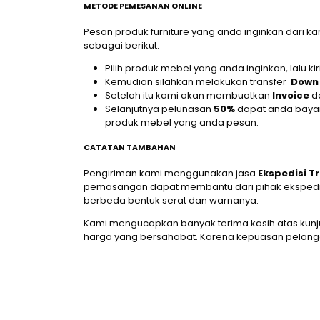
METODE PEMESANAN ONLINE
Pesan produk furniture yang anda inginkan dari 
sebagai berikut.
Pilih produk mebel yang anda inginkan, lalu
Kemudian silahkan melakukan transfer
Down
Setelah itu kami akan membuatkan
Invoice
d
Selanjutnya pelunasan
50%
dapat anda bayar
produk mebel yang anda pesan.
CATATAN TAMBAHAN
Pengiriman kami menggunakan jasa
Ekspedisi T
pemasangan dapat membantu dari pihak ekspedisi 
berbeda bentuk serat dan warnanya.
Kami mengucapkan banyak terima kasih atas kunj
harga yang bersahabat. Karena kepuasan pelang