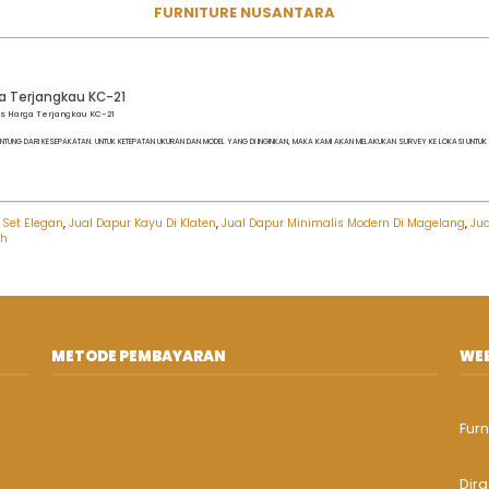
FURNITURE NUSANTARA
a Terjangkau KC-21
is Harga Terjangkau KC-21
NTUNG DARI KESEPAKATAN. UNTUK KETEPATAN UKURAN DAN MODEL YANG DI INGINKAN, MAKA KAMI AKAN MELAKUKAN SURVEY KE LOKASI UNTU
 Set Elegan
,
Jual Dapur Kayu Di Klaten
,
Jual Dapur Minimalis Modern Di Magelang
,
Ju
ah
METODE PEMBAYARAN
WEB
Furn
Dirg