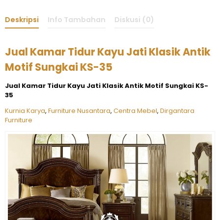
Deskripsi
Info Tambahan
Diskusi (0)
Jual Kamar Tidur Kayu Jati Klasik Antik
Motif Sungkai KS-35
Jual Kamar Tidur Kayu Jati Klasik Antik Motif Sungkai KS-
35
Kurnia Karya
,
Furniture Nusantara
,
Centra Mebel
,
Dirgantara
Furniture