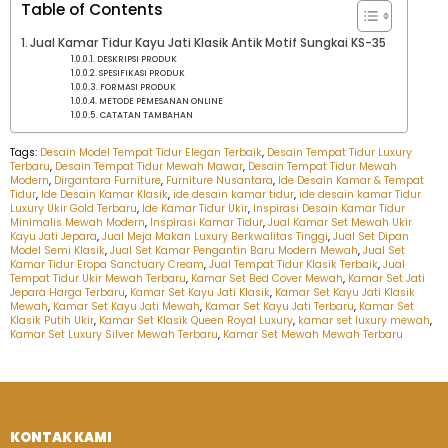
Table of Contents
Jual Kamar Tidur Kayu Jati Klasik Antik Motif Sungkai KS-35
DESKRIPSI PRODUK
SPESIFIKASI PRODUK
FORMASI PRODUK
METODE PEMESANAN ONLINE
CATATAN TAMBAHAN
Tags:
Desain Model Tempat Tidur Elegan Terbaik
,
Desain Tempat Tidur Luxury
Terbaru
,
Desain Tempat Tidur Mewah Mawar
,
Desain Tempat Tidur Mewah
Modern
,
Dirgantara Furniture
,
Furniture Nusantara
,
Ide Desain Kamar & Tempat
Tidur
,
Ide Desain Kamar Klasik
,
ide desain kamar tidur
,
ide desain kamar Tidur
Luxury Ukir Gold Terbaru
,
Ide Kamar Tidur Ukir
,
Inspirasi Desain Kamar Tidur
Minimalis Mewah Modern
,
Inspirasi Kamar Tidur
,
Jual Kamar Set Mewah Ukir
Kayu Jati Jepara
,
Jual Meja Makan Luxury Berkwalitas Tinggi
,
Jual Set Dipan
Model Semi Klasik
,
Jual Set Kamar Pengantin Baru Modern Mewah
,
Jual Set
Kamar Tidur Eropa Sanctuary Cream
,
Jual Tempat Tidur Klasik Terbaik
,
Jual
Tempat Tidur Ukir Mewah Terbaru
,
Kamar Set Bed Cover Mewah
,
Kamar Set Jati
Jepara Harga Terbaru
,
Kamar Set Kayu Jati Klasik
,
Kamar Set Kayu Jati Klasik
Mewah
,
Kamar Set Kayu Jati Mewah
,
Kamar Set Kayu Jati Terbaru
,
Kamar Set
Klasik Putih Ukir
,
Kamar Set Klasik Queen Royal Luxury
,
kamar set luxury mewah
,
Kamar Set Luxury Silver Mewah Terbaru
,
Kamar Set Mewah Mewah Terbaru
KONTAK KAMI