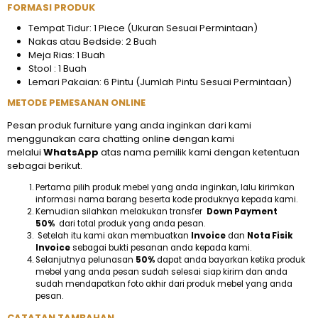
FORMASI PRODUK
Tempat Tidur: 1 Piece (Ukuran Sesuai Permintaan)
Nakas atau Bedside: 2 Buah
Meja Rias: 1 Buah
Stool : 1 Buah
Lemari Pakaian: 6 Pintu (Jumlah Pintu Sesuai Permintaan)
METODE PEMESANAN ONLINE
Pesan produk furniture yang anda inginkan dari kami
menggunakan cara chatting online dengan kami
melalui
WhatsApp
atas nama pemilik kami dengan ketentuan
sebagai berikut.
Pertama pilih produk mebel yang anda inginkan, lalu kirimkan
informasi nama barang beserta kode produknya kepada kami.
Kemudian silahkan melakukan transfer
Down Payment
50%
dari total produk yang anda pesan.
Setelah itu kami akan membuatkan
Invoice
dan
Nota Fisik
Invoice
sebagai bukti pesanan anda kepada kami.
Selanjutnya pelunasan
50%
dapat anda bayarkan ketika produk
mebel yang anda pesan sudah selesai siap kirim dan anda
sudah mendapatkan foto akhir dari produk mebel yang anda
pesan.
CATATAN TAMBAHAN